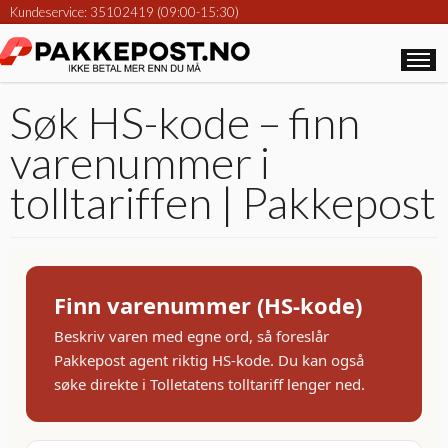
Kundeservice: 35102419 (09:00-15:30)
Søk HS-kode – finn
varenummer i
tolltariffen | Pakkepost