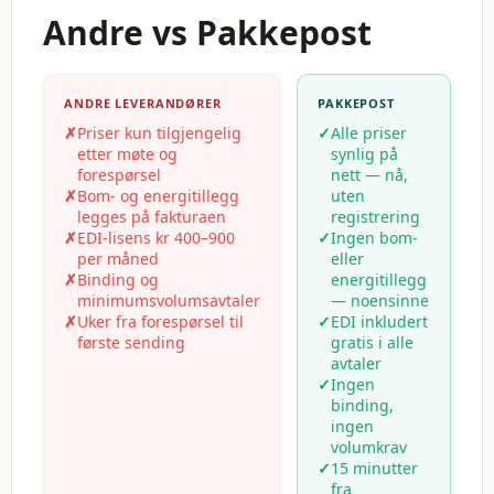
Andre vs Pakkepost
ANDRE LEVERANDØRER
PAKKEPOST
✗
Priser kun tilgjengelig
✓
Alle priser
etter møte og
synlig på
forespørsel
nett — nå,
✗
Bom- og energitillegg
uten
legges på fakturaen
registrering
✗
EDI-lisens kr 400–900
✓
Ingen bom-
per måned
eller
✗
Binding og
energitillegg
minimumsvolumsavtaler
— noensinne
✗
Uker fra forespørsel til
✓
EDI inkludert
første sending
gratis i alle
avtaler
✓
Ingen
binding,
ingen
volumkrav
✓
15 minutter
fra