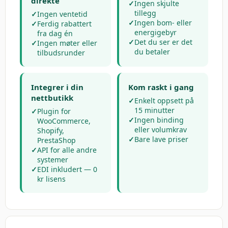
direkte
✓
Ingen skjulte
tillegg
✓
Ingen ventetid
✓
Ingen bom- eller
✓
Ferdig rabattert
energigebyr
fra dag én
✓
Det du ser er det
✓
Ingen møter eller
du betaler
tilbudsrunder
Integrer i din
Kom raskt i gang
nettbutikk
✓
Enkelt oppsett på
15 minutter
✓
Plugin for
✓
Ingen binding
WooCommerce,
eller volumkrav
Shopify,
✓
Bare lave priser
PrestaShop
✓
API for alle andre
systemer
✓
EDI inkludert — 0
kr lisens