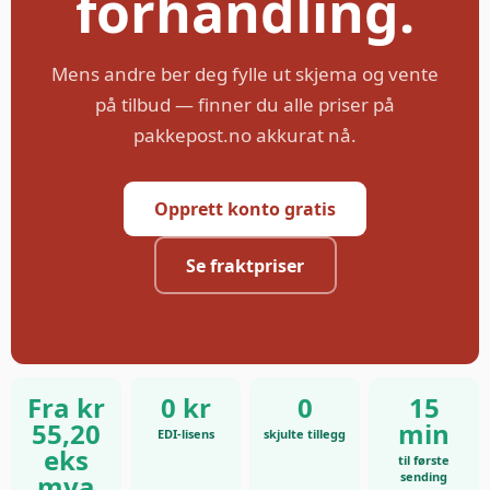
forhandling.
Mens andre ber deg fylle ut skjema og vente
på tilbud — finner du alle priser på
pakkepost.no akkurat nå.
Opprett konto gratis
Se fraktpriser
Fra kr
0 kr
0
15
55,20
min
EDI-lisens
skjulte tillegg
eks
til første
mva
sending