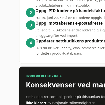
produktdatabasen i din nettbutikk.
Oppgi PID-kodene på handelsfakt
2
Fra 15. juni 2026 må de tre kodene oppgis t
Oppgi mottakerens e-postadresse
3
I tillegg til PID-kodene er det nødvendig å 
tilleggsavgifter ved import.
Oppdater nettbutikkens produktd
4
Hvis du bruker Shopify, WooCommerce eller P
for dette i produktdatabasen.
HVORFOR DET ER VIKTIG
Konsekvenser ved ma
FedEx opptrer som tollspeditør på tidspunktet for
ikke klarert
av nasjonale tollmyndigheter.