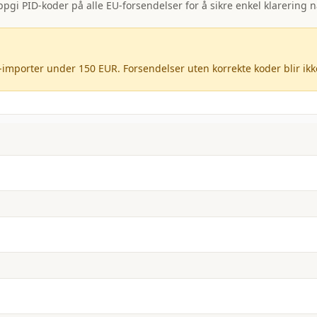
gi PID-koder på alle EU-forsendelser for å sikre enkel klarering nå
-importer under 150 EUR. Forsendelser uten korrekte koder blir ikk