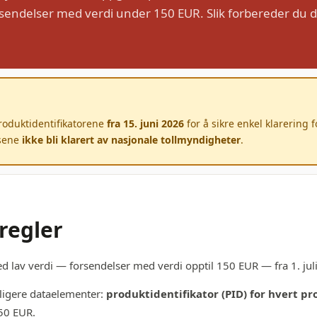
sendelser med verdi under 150 EUR. Slik forbereder du 
produktidentifikatorene
fra 15. juni 2026
for å sikre enkel klarering 
lsene
ikke bli klarert av nasjonale tollmyndigheter
.
regler
ed lav verdi — forsendelser med verdi opptil 150 EUR — fra 1. jul
rligere dataelementer:
produktidentifikator (PID) for hvert p
50 EUR.