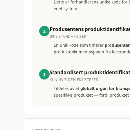
Dette er forhandlerens unike kode for å
eget system.
Produsentens produktidentifika
2
IKKE STANDARDISERT
En unik kode som tilhører
produsente
produktdokumentasjonen fra leverand
Standardisert produktidentifika
3
KUN HVIS DEN EKSISTERER
Tildeles av et
globalt organ for bransj
spesifikke produktet — fordi produktet