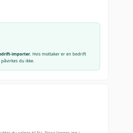
edrift-importer
. Hvis mottaker er en bedrift
åvirkes du ikke.
kter du selger til EU. Disse legges inn i