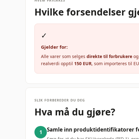
HVEM PÅVIRKES
Hvilke forsendelser gj
✓
Gjelder for:
Alle varer som selges
direkte til forbrukere
og
realverdi opptil
150 EUR
, som importeres til EU
SLIK FORBEREDER DU DEG
Hva må du gjøre?
Samle inn produktidentifikatorer f
1
Sørg for at du har SKU/varekode (PID 1), pro