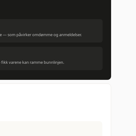
ine — som påvirker omdømme og anmeldelser.
e fikk varene kan ramme bunnlinjen.