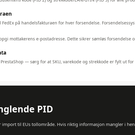
uraen
il FedEx på handelsfakturaen for hver forsendelse. Forsendelsessys
oppgi mottakerens e-postadresse. Dette sikrer sømløs forsendelse og
ata
restaShop — sørg for at SKU, varekode og strekkode er fylt ut for 
nglende PID
 import til EUs tollområde. Hvis riktig informasjon mangler i henh