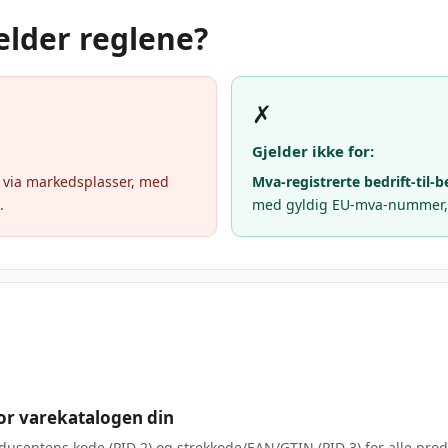
elder reglene?
✗
Gjelder ikke for:
 via markedsplasser, med
Mva-registrerte bedrift-til-b
.
med gyldig EU-mva-nummer, p
or varekatalogen din
dusentens kode (PID 2) og strekkode/EAN/GTIN (PID 3) for alle produ