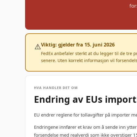
for
⚠️
Viktig: gjelder fra 15. juni 2026
FedEx anbefaler sterkt at du legger til de tre 
senere. Uten korrekt informasjon vil forsende
HVA HANDLER DET OM
Endring av EUs import
EU endrer reglene for tollavgifter på importer m
Endringene innfører et krav om å sende inn ytte
forsendelse med realverdi som ikke overstiger 1