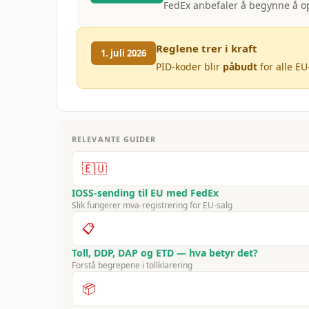
FedEx anbefaler å begynne å opp
Reglene trer i kraft
1. juli 2026
PID-koder blir
påbudt
for alle EU
RELEVANTE GUIDER
🇪🇺
IOSS-sending til EU med FedEx
Slik fungerer mva-registrering for EU-salg
📋
Toll, DDP, DAP og ETD — hva betyr det?
Forstå begrepene i tollklarering
📦