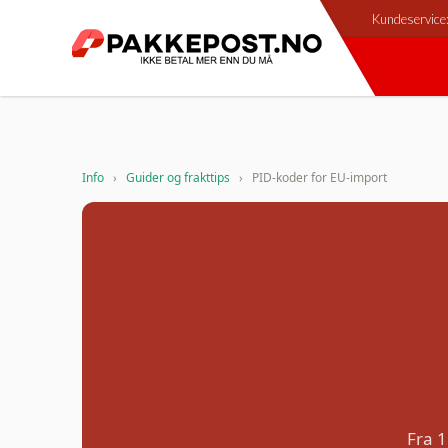
Kundeservic
PID-koder kreves fo
Info
›
Guider og frakttips
›
PID-koder for EU-import
Fra 1