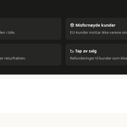
😞 Misfornøyde kunder
en i tide.
EU-kunder mottar ikke varene s
📉 Tap av salg
r returfrakten.
Refunderinger til kunder som ikk