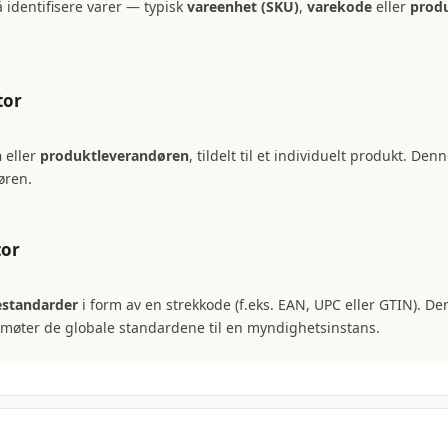
 identifisere varer — typisk
vareenhet (SKU)
,
varekode
eller
prod
tor
n
eller
produktleverandøren
, tildelt til et individuelt produkt. De
øren.
tor
estandarder
i form av en strekkode (f.eks. EAN, UPC eller GTIN). De
 møter de globale standardene til en myndighetsinstans.