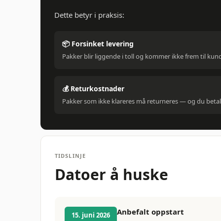
Dette betyr i praksis:
📦 Forsinket levering
Pakker blir liggende i toll og kommer ikke frem til kund
💰 Returkostnader
Pakker som ikke klareres må returneres — og du betale
TIDSLINJE
Datoer å huske
Anbefalt oppstart
15. juni 2026